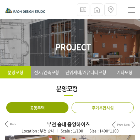
PROJECT
전시/건축모형
단위세대/커뮤니티모형
기타모형
분양모형
분양모형
공동주택
주거복합시설
부천 송내 중앙하이츠
Location :
부천 송내
Scale :
1/100
Size :
1400*1100