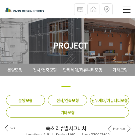
PROJECT
분양모형
전시/건축모형
단위세대/커뮤니티모형
기타모형
분양모형
전시/건축모형
단위세대/커뮤니티모형
기타모형
속초 리슈빌시그니처
Location :
속초
Scale :
1/60
Size :
3200*2600