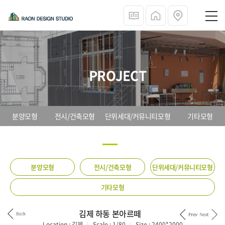
PROJECT
분양모형
전시/건축모형
단위세대/커뮤니티모형
기타모형
분양모형
전시/건축모형
단위세대/커뮤니티모형
기타모형
김제 하동 본아르떼
Location :
김제
Scale :
1/80
Size :
2400*2000