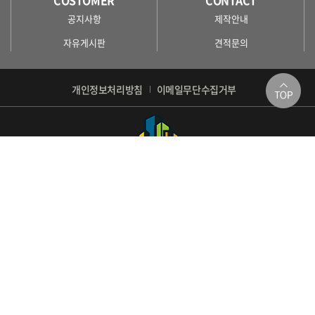
COSTOMER
CONTACT
공지사항
제작안내
자유게시판
견적문의
개인정보처리방침
이메일무단수집거부
회사명 : 주식회사 라온디자인스튜디오
사업자번호 : 308-86-01251
주소 : 경기도 하남시 하남대로 947 하남테크노밸리U1센터 A동 316,317호
TEL : 02-425-6803
FAX : 02-425-6804
E-MAL : raonmodel@naver.com
Copyright © 2022주식회사 라온디자인스튜디오. All Rights Reserved.
Designed by Website.co.kr