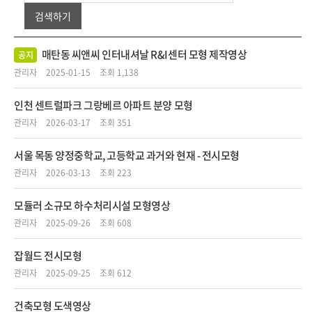
검색하기
매탄동 씨앤씨 인터내셔날 R&I센터 모형 제작영상
공지
관리자
2025-01-15
조회 1,138
인천 센트럴파크 그랑베르 아파트 분양 모형
관리자
2026-03-17
조회 351
서울 목동 양정중학교, 고등학교 과거와 현재 - 전시모형
관리자
2026-03-13
조회 223
모듈러 소규모 하수처리시설 모형영상
관리자
2025-09-26
조회 608
잡월드 전시모형
관리자
2025-09-25
조회 612
건축모형 도색영상