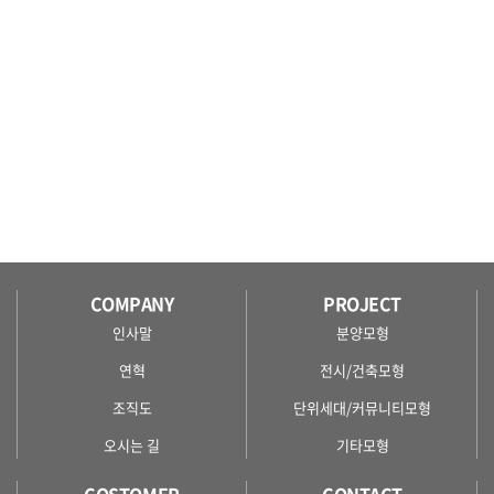
COMPANY
PROJECT
인사말
분양모형
연혁
전시/건축모형
조직도
단위세대/커뮤니티모형
오시는 길
기타모형